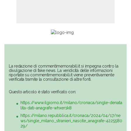
La redazione di commentimemorabili.it si impegna contro la
divulgazione di fake news. La veridicità delle informazioni
riportate su commentimemorabili.it viene preventivamente
verificata tramite la consultazione di altre fonti.
Questo articolo è stato verificato con:
https://www.ilgiorno.it/milano/cronaca/single-denata
lita-dati-anagrafe-whxer1k8
https://milano.repubblica.it/cronaca/2024/04/17/ne
ws/single_milano_stranieri_nascite_anagrafe-4225580
29/