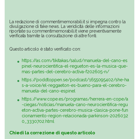
La redazione di commentimemorabili.it si impegna contro la
divulgazione di fake news. La veridicità delle informazioni
riportate su commentimemorabili.it viene preventivamente
verificata tramite la consultazione di altre fonti.
Questo articolo è stato verificato con:
https://as.com/tikitakas/salud/manuela-del-cano-es
pinel-neurocientifica-el-regueton-es-la-musica-que-
mas-partes-del-cerebro-activa-f202605-n/
https://poddtoppen.se/podcast/1655095402/she-ha
s-a-voice/el-reggaeton-es-bueno-para-el-cerebro-
manuela-del-cano-espinel
https://www.cope.es/programas/herrera-en-cope/a
-ciegas/noticias/manuela-cano-neurocientifica-regu
eton-activa-partes-cerebro-musica-clasica-pone-fun
cionamiento-region-relacionada-parkinson-2026032
0_3330702.html
Chiedi la correzione di questo articolo