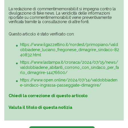
La redazione di commentimemorabili.it si impegna contro la
divulgazione di fake news. La veridicità delle informazioni
riportate su commentimemorabili.it viene preventivamente
verificata tramite la consultazione di altre fonti.
Questo articolo è stato verificato con:
https://www.ilgazzettino.it/nordest/primopiano/vald
obbiadene_luciano_fregonese_dimagrire_sindaco-82
40832.html
https://www.lastampa.it/cronaca/2024/07/15/news/
valdobbiadene_abitanti_corrono_con_sindaco_per_fa
rlo_dimagrire-14476600/
https://www.open.online/2024/07/14/valdobbiaden
e-sindaco-ingrassa-passeggiate-dimagrire/
Chiedi la correzione di questo articolo
Valuta il titolo di questa notizia