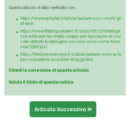
Questo articolo è stato verificato con:
https://www.vanityfair.it/article/parlare-con-i-morti-gri
ef-tech
https://www.ilfattoquotidiano.it/2024/06/17/lintellige
nza-artificiale-ha-creato-unapp-per-riprodurre-le-voc
i-dei-defunti-e-dialogare-con-loro-ecco-come-funzi
ona/7586321/
https://lifestyle.everyeye.it/notizie/parlare-morti-ia-fu
turo-inquietante-possibile-813439.html
Chiedi la correzione di questo articolo
Valuta il titolo di questa notizia
Articolo Successivo