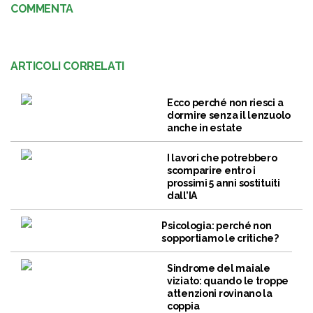
COMMENTA
ARTICOLI CORRELATI
Ecco perché non riesci a
dormire senza il lenzuolo
anche in estate
I lavori che potrebbero
scomparire entro i
prossimi 5 anni sostituiti
dall’IA
Psicologia: perché non
sopportiamo le critiche?
Sindrome del maiale
viziato: quando le troppe
attenzioni rovinano la
coppia