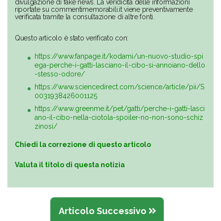
divulgazione di fake news. La veridicità delle informazioni
riportate su commentimemorabili.it viene preventivamente
verificata tramite la consultazione di altre fonti.
Questo articolo è stato verificato con:
https://www.fanpage.it/kodami/un-nuovo-studio-spi
ega-perche-i-gatti-lasciano-il-cibo-si-annoiano-dello
-stesso-odore/
https://www.sciencedirect.com/science/article/pii/S
0031938426001125
https://www.greenme.it/pet/gatti/perche-i-gatti-lasci
ano-il-cibo-nella-ciotola-spoiler-no-non-sono-schiz
zinosi/
Chiedi la correzione di questo articolo
Valuta il titolo di questa notizia
Articolo Successivo