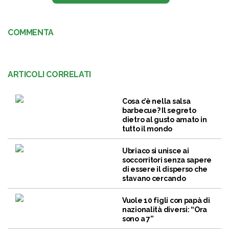
COMMENTA
ARTICOLI CORRELATI
Cosa c’è nella salsa
barbecue? Il segreto
dietro al gusto amato in
tutto il mondo
Ubriaco si unisce ai
soccorritori senza sapere
di essere il disperso che
stavano cercando
Vuole 10 figli con papà di
nazionalità diversi: “Ora
sono a 7”