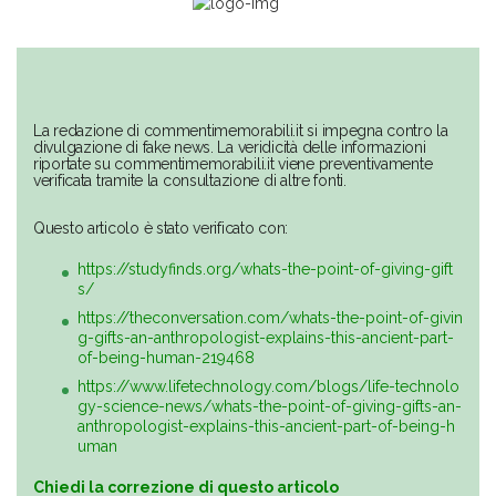
La redazione di commentimemorabili.it si impegna contro la
divulgazione di fake news. La veridicità delle informazioni
riportate su commentimemorabili.it viene preventivamente
verificata tramite la consultazione di altre fonti.
Questo articolo è stato verificato con:
https://studyfinds.org/whats-the-point-of-giving-gift
s/
https://theconversation.com/whats-the-point-of-givin
g-gifts-an-anthropologist-explains-this-ancient-part-
of-being-human-219468
https://www.lifetechnology.com/blogs/life-technolo
gy-science-news/whats-the-point-of-giving-gifts-an-
anthropologist-explains-this-ancient-part-of-being-h
uman
Chiedi la correzione di questo articolo