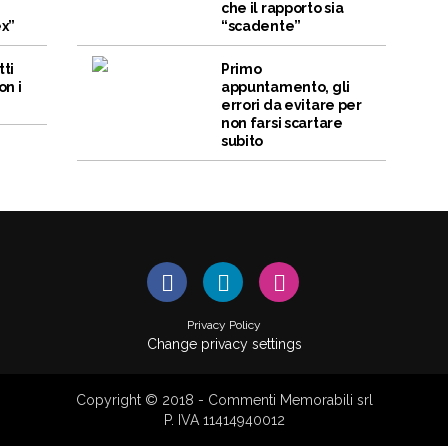
che il rapporto sia
ex”
“scadente”
tti
Primo
on i
appuntamento, gli
errori da evitare per
non farsi scartare
subito
Privacy Policy
Change privacy settings
Copyright © 2018 - Commenti Memorabili srl
P. IVA 11414940012