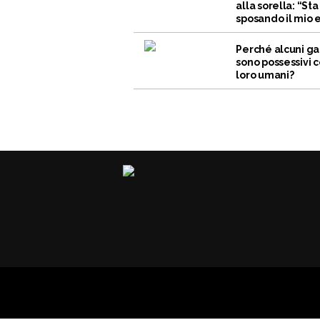
alla sorella: “Sta
sposando il mio 
Perché alcuni ga
sono possessivi c
loro umani?