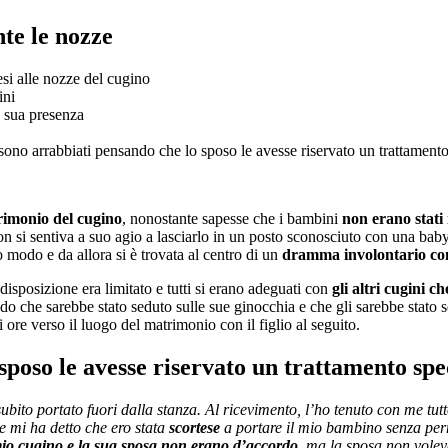
te le nozze
si alle nozze del cugino
ini
a sua presenza
 sono arrabbiati pensando che lo sposo le avesse riservato un trattamento
trimonio del cugino
, nonostante sapesse che i bambini
non erano stati 
non si sentiva a suo agio a lasciarlo in un posto sconosciuto con una bab
o modo e da allora si è trovata al centro di un
dramma involontario con 
 disposizione era limitato e tutti si erano adeguati con
gli altri cugini c
 che sarebbe stato seduto sulle sue ginocchia e che gli sarebbe stato s
 ore verso il luogo del matrimonio con il figlio al seguito.
 sposo le avesse riservato un trattamento spe
ito portato fuori dalla stanza. Al ricevimento, l’ho tenuto con me tutt
e mi ha detto che ero stata
scortese
a portare il mio bambino senza per
io cugino e la sua sposa non erano d’accordo
, ma la sposa non vole