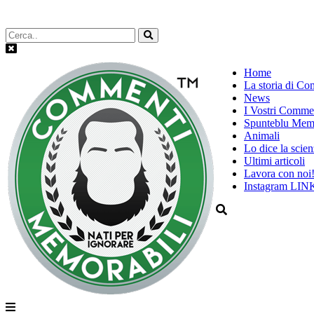
Home
La storia di C
News
I Vostri Comme
Spunteblu Memo
Animali
Lo dice la scien
Ultimi articoli
Lavora con noi
Instagram LIN