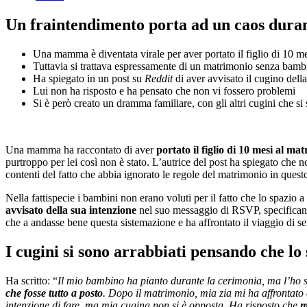
Un fraintendimento porta ad un caos duran
Una mamma è diventata virale per aver portato il figlio di 10 me
Tuttavia si trattava espressamente di un matrimonio senza bamb
Ha spiegato in un post su
Reddit
di aver avvisato il cugino dell
Lui non ha risposto e ha pensato che non vi fossero problemi
Si è però creato un dramma familiare, con gli altri cugini che si
Una mamma ha raccontato di aver
portato il figlio di 10 mesi al ma
purtroppo per lei così non è stato. L’autrice del post ha spiegato che 
contenti del fatto che abbia ignorato le regole del matrimonio in quest
Nella fattispecie i bambini non erano voluti per il fatto che lo spazio a
avvisato della sua intenzione
nel suo messaggio di RSVP, specificando
che a andasse bene questa sistemazione e ha affrontato il viaggio di sei
I cugini si sono arrabbiati pensando che lo
Ha scritto: “
Il mio bambino ha pianto durante la cerimonia, ma l’ho sub
che fosse tutto a posto
. Dopo il matrimonio, mia zia mi ha affrontato 
intenzione di fare, ma mia cugina non si è opposta. Ha risposto che
m