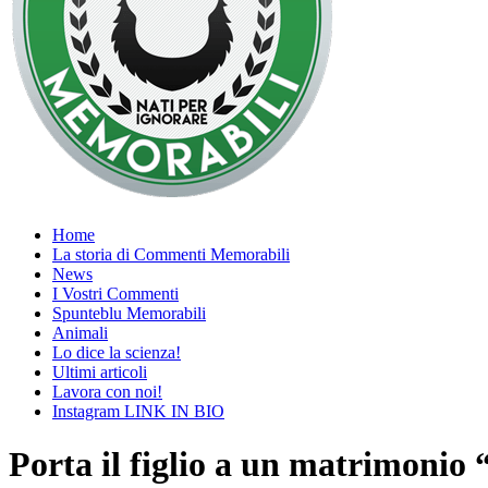
Home
La storia di Commenti Memorabili
News
I Vostri Commenti
Spunteblu Memorabili
Animali
Lo dice la scienza!
Ultimi articoli
Lavora con noi!
Instagram LINK IN BIO
Porta il figlio a un matrimonio