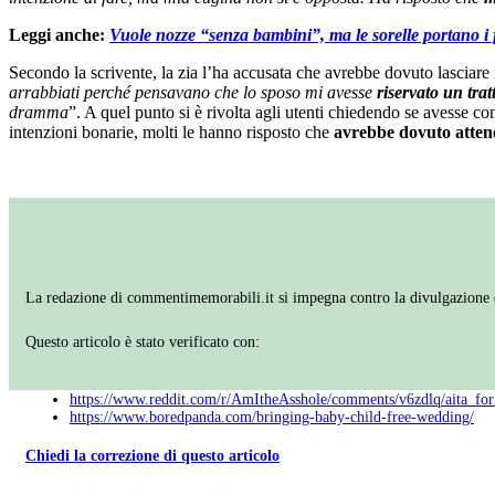
Leggi anche:
Vuole nozze “senza bambini”, ma le sorelle portano i f
Secondo la scrivente, la zia l’ha accusata che avrebbe dovuto lasciare i
arrabbiati perché pensavano che lo sposo mi avesse
riservato un tra
dramma
”. A quel punto si è rivolta agli utenti chiedendo se avesse
intenzioni bonarie, molti le hanno risposto che
avrebbe dovuto attene
La redazione di commentimemorabili.it si impegna contro la divulgazione di
Questo articolo è stato verificato con:
https://www.reddit.com/r/AmItheAsshole/comments/v6zdlq/aita_fo
https://www.boredpanda.com/bringing-baby-child-free-wedding/
Chiedi la correzione di questo articolo