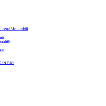
ommenti Memorabili
nti
rabili
za!
!
K IN BIO