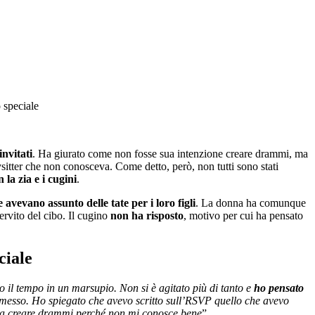
 speciale
invitati
. Ha giurato come non fosse sua intenzione creare drammi, ma
ysitter che non conosceva. Come detto, però, non tutti sono stati
la zia e i cugini
.
he avevano assunto delle tate per i loro figli
. La donna ha comunque
ervito del cibo. Il cugino
non ha risposto
, motivo per cui ha pensato
ciale
o il tempo in un marsupio. Non si è agitato più di tanto e
ho pensato
messo. Ho spiegato che avevo scritto sull’RSVP quello che avevo
va creare drammi perché non mi conosce bene
”.