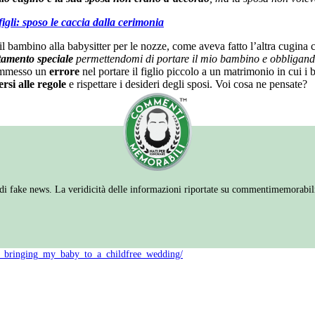
igli: sposo le caccia dalla cerimonia
l bambino alla babysitter per le nozze, come aveva fatto l’altra cugina co
ttamento speciale
permettendomi di portare il mio bambino e obbligandoli
 commesso un
errore
nel portare il figlio piccolo a un matrimonio in cui i
rsi alle regole
e rispettare i desideri degli sposi. Voi cosa ne pensate?
 fake news. La veridicità delle informazioni riportate su commentimemorabili.it
r_bringing_my_baby_to_a_childfree_wedding/