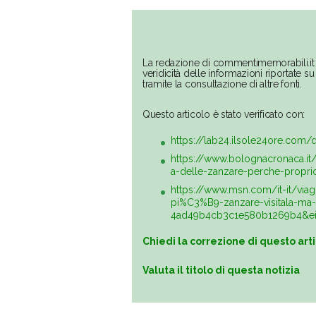
La redazione di commentimemorabili.it 
veridicità delle informazioni riportate 
tramite la consultazione di altre fonti.
Questo articolo è stato verificato con:
https://lab24.ilsole24ore.com/qu
https://www.bolognacronaca.it/
a-delle-zanzare-perche-propri
https://www.msn.com/it-it/via
pi%C3%B9-zanzare-visitala-ma
4ad49b4cb3c1e580b1269b4&ei
Chiedi la correzione di questo art
Valuta il titolo di questa notizia