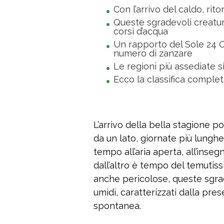
Con l’arrivo del caldo, ri
Queste sgradevoli creatur
corsi d’acqua
Un rapporto del Sole 24 Or
numero di zanzare
Le regioni più assediate s
Ecco la classifica comple
L’arrivo della bella stagione 
da un lato, giornate più lungh
tempo all’aria aperta, all’insegn
dall’altro è tempo del temutiss
anche pericolose, queste sgrad
umidi, caratterizzati dalla pr
spontanea.