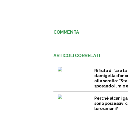
COMMENTA
ARTICOLI CORRELATI
Rifiuta di fare la
damigella d’ono
alla sorella: “Sta
sposando il mio 
Perché alcuni ga
sono possessivi c
loro umani?