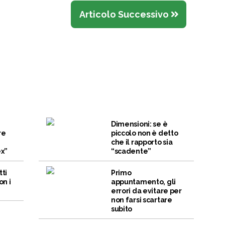
Articolo Successivo
Dimensioni: se è
re
piccolo non è detto
che il rapporto sia
ex”
“scadente”
tti
Primo
on i
appuntamento, gli
errori da evitare per
non farsi scartare
subito