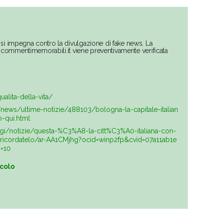
si impegna contro la divulgazione di fake news. La
su commentimemorabili.it viene preventivamente verificata
alita-della-vita/
news/ultime-notizie/488103/bologna-la-capitale-italian
o-qui.html
ggi/notizie/questa-%C3%A8-la-citt%C3%A0-italiana-con-
-ricordatelo/ar-AA1CMjhg?ocid=winp2fp&cvid=07a11ab1e
=10
icolo