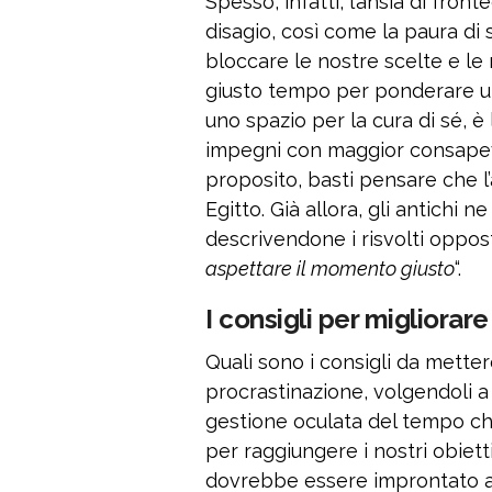
Spesso, infatti, l’ansia di fron
disagio, così come la paura di 
bloccare le nostre scelte e le n
giusto tempo per ponderare un
uno spazio per la cura di sé, è
impegni con maggior consapev
proposito, basti pensare che l’
Egitto. Già allora, gli antichi 
descrivendone i risvolti opposti
aspettare il momento giusto
“.
I consigli per migliorar
Quali sono i consigli da mettere 
procrastinazione, volgendoli a
gestione oculata del tempo c
per raggiungere i nostri obietti
dovrebbe essere improntato a 