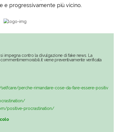
 e progressivamente più vicino.
si impegna contro la divulgazione di fake news. La
su commentimemorabili.it viene preventivamente verificata
e/selfcare/perche-rimandare-cose-da-fare-essere-positiv
ocrastination/
com/positive-procrastination/
icolo