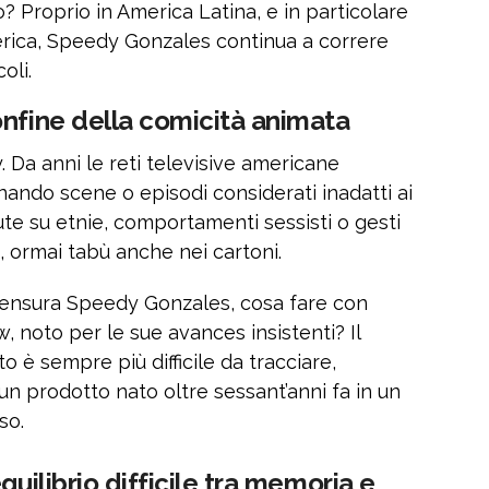
o? Proprio in America Latina, e in particolare
rica, Speedy Gonzales continua a correre
oli.
onfine della comicità animata
 Da anni le reti televisive americane
inando scene o episodi considerati inadatti ai
te su etnie, comportamenti sessisti o gesti
, ormai tabù anche nei cartoni.
si censura Speedy Gonzales, cosa fare con
noto per le sue avances insistenti? Il
to è sempre più difficile da tracciare,
un prodotto nato oltre sessant’anni fa in un
so.
quilibrio difficile tra memoria e