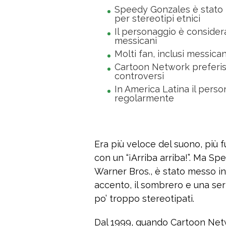
Speedy Gonzales è stato 
per stereotipi etnici
Il personaggio è consider
messicani
Molti fan, inclusi messican
Cartoon Network preferis
controversi
In America Latina il pers
regolarmente
Era più veloce del suono, più 
con un “¡Arriba arriba!”. Ma Sp
Warner Bros., è stato messo i
accento, il sombrero e una ser
po’ troppo stereotipati.
Dal 1999, quando Cartoon Networ