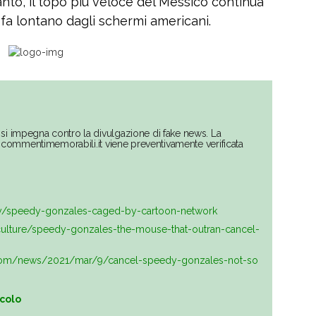
nto, il topo più veloce del Messico continua
 fa lontano dagli schermi americani.
si impegna contro la divulgazione di fake news. La
su commentimemorabili.it viene preventivamente verificata
y/speedy-gonzales-caged-by-cartoon-network
ulture/speedy-gonzales-the-mouse-that-outran-cancel-
.com/news/2021/mar/9/cancel-speedy-gonzales-not-so
icolo