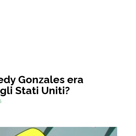
edy Gonzales era
li Stati Uniti?
6