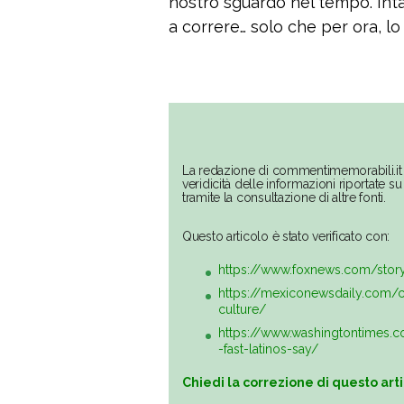
nostro sguardo nel tempo. Inta
a correre… solo che per ora, lo
La redazione di commentimemorabili.it 
veridicità delle informazioni riportate 
tramite la consultazione di altre fonti.
Questo articolo è stato verificato con:
https://www.foxnews.com/stor
https://mexiconewsdaily.com/c
culture/
https://www.washingtontimes
-fast-latinos-say/
Chiedi la correzione di questo art