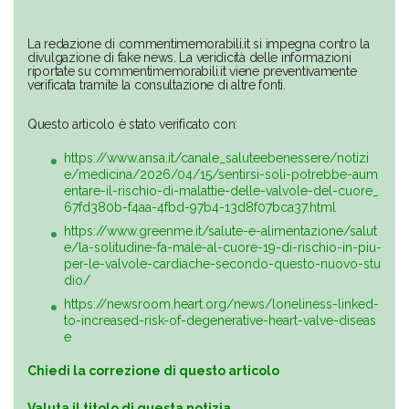
La redazione di commentimemorabili.it si impegna contro la
divulgazione di fake news. La veridicità delle informazioni
riportate su commentimemorabili.it viene preventivamente
verificata tramite la consultazione di altre fonti.
Questo articolo è stato verificato con:
https://www.ansa.it/canale_saluteebenessere/notizi
e/medicina/2026/04/15/sentirsi-soli-potrebbe-aum
entare-il-rischio-di-malattie-delle-valvole-del-cuore_
67fd380b-f4aa-4fbd-97b4-13d8f07bca37.html
https://www.greenme.it/salute-e-alimentazione/salut
e/la-solitudine-fa-male-al-cuore-19-di-rischio-in-piu-
per-le-valvole-cardiache-secondo-questo-nuovo-stu
dio/
https://newsroom.heart.org/news/loneliness-linked-
to-increased-risk-of-degenerative-heart-valve-diseas
e
Chiedi la correzione di questo articolo
Valuta il titolo di questa notizia