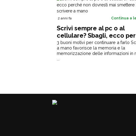
2 anni fa
Continua a 
Scrivi sempre al pc o al
cellulare? Sbagli, ecco pe
non dovresti mai smettere
3 buoni motivi per continuare a farlo Sc
a mano favorisce la memoria e la
scrivere a mano
memorizzazione delle informazioni in
...