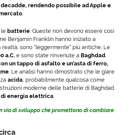
r decadde, rendendo possibile ad Apple e
l mercato
.
 le
batterie
. Queste non devono essere così
e Benjamin Franklin hanno iniziato a
 In realtà, sono “leggermente” più antiche. Le
0 a.C.
e sono state rinvenute a
Baghdad
.
 con un tappo di asfalto e un’asta di ferro,
rame
. Le analisi hanno dimostrato che le giare
nza
acida
, probabilmente qualcosa come
costruzioni moderne delle batterie di Baghdad
di energia elettrica
.
in via di sviluppo che promettono di cambiare
circa