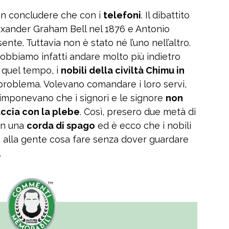
n concludere che con i
telefoni
. Il dibattito
Alexander Graham Bell nel 1876 e Antonio
te. Tuttavia non è stato né l’uno nell’altro.
dobbiamo infatti andare molto più indietro
A quel tempo, i
nobili della civiltà Chimu in
problema. Volevano comandare i loro servi,
 imponevano che i signori e le signore
non
accia con la plebe
. Così, presero due metà di
on una
corda di spago
ed è ecco che i nobili
 alla gente cosa fare senza dover guardare
.