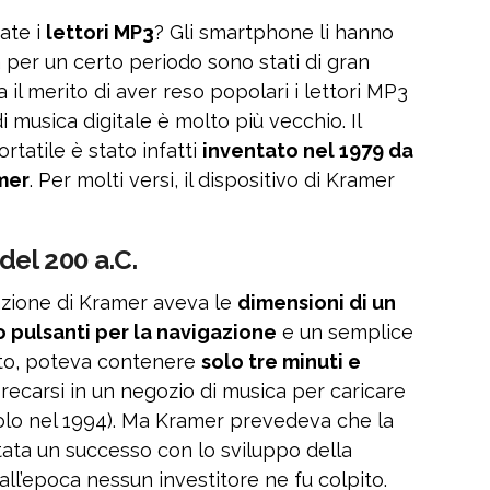
ate i
lettori MP3
? Gli smartphone li hanno
 per un certo periodo sono stati di gran
il merito di aver reso popolari i lettori MP3
di musica digitale è molto più vecchio. Il
rtatile è stato infatti
inventato nel 1979 da
mer
. Per molti versi, il dispositivo di Kramer
del 200 a.C.
nzione di Kramer aveva le
dimensioni di un
o pulsanti per la navigazione
e un semplice
rto, poteva contenere
solo tre minuti e
ecarsi in un negozio di musica per caricare
solo nel 1994). Ma Kramer prevedeva che la
ata un successo con lo sviluppo della
all’epoca nessun investitore ne fu colpito.