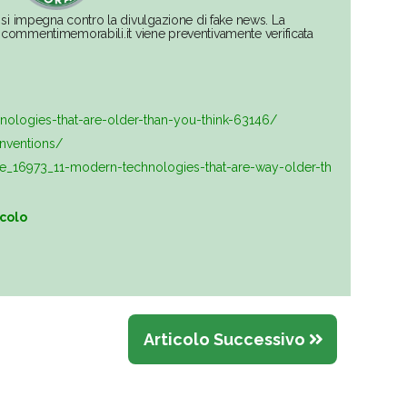
si impegna contro la divulgazione di fake news. La
su commentimemorabili.it viene preventivamente verificata
ologies-that-are-older-than-you-think-63146/
inventions/
le_16973_11-modern-technologies-that-are-way-older-th
icolo
Articolo Successivo