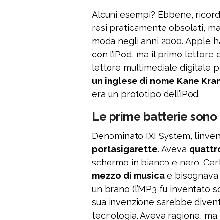
Alcuni esempi? Ebbene, ricord
resi praticamente obsoleti, ma
moda negli anni 2000. Apple ha 
con l’iPod, ma il primo lettore 
lettore multimediale digitale po
un inglese di nome Kane Kra
era un prototipo dell’iPod.
Le prime batterie sono 
Denominato IXI System, l’inve
portasigarette
. Aveva
quattr
schermo in bianco e nero. Ce
mezzo di musica
e bisognava r
un brano (l’MP3 fu inventato 
sua invenzione sarebbe divent
tecnologia. Aveva ragione, ma 