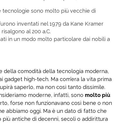
 tecnologie sono molto più vecchie di
furono inventati nel 1979 da Kane Kramer
 risalgono al 200 a.C.
usati in un modo molto particolare dai nobili a
 e della comodità della tecnologia moderna,
i ai gadget high-tech. Ma com’era la vita prima
upirà saperlo, ma non così tanto dissimile.
nsideriamo moderne, infatti, sono
molto più
erto, forse non funzionavano così bene o non
che abbiamo oggi. Ma è un dato di fatto che
iù antiche di decenni, secoli o addirittura