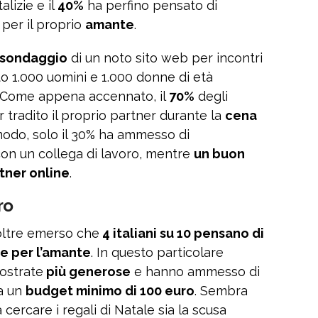
alizie e il
40%
ha perfino pensato di
e
per il proprio
amante
.
sondaggio
di un noto sito web per incontri
lto 1.000 uomini e 1.000 donne di età
i. Come appena accennato, il
70%
degli
 tradito il proprio partner durante la
cena
modo, solo il 30% ha ammesso di
con un collega di lavoro, mentre
un buon
tner online
.
ro
oltre emerso che
4 italiani su 10 pensano di
le per l’amante
. In questo particolare
ostrate
più generose
e hanno ammesso di
da un
budget minimo di 100 euro
. Sembra
 cercare i regali di Natale sia la scusa