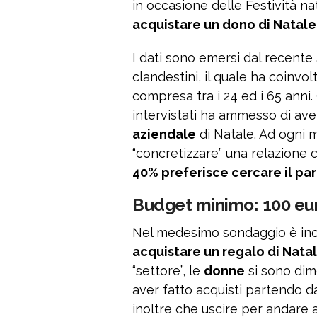
in occasione delle Festività nat
acquistare un dono di Natal
I dati sono emersi dal recente
clandestini, il quale ha coinvo
compresa tra i 24 ed i 65 ann
intervistati ha ammesso di aver
aziendale
di Natale. Ad ogni 
“concretizzare” una relazione 
40% preferisce cercare il par
Budget minimo: 100 eu
Nel medesimo sondaggio è in
acquistare un regalo di Nata
“settore”, le
donne
si sono dim
aver fatto acquisti partendo 
inoltre che uscire per andare a