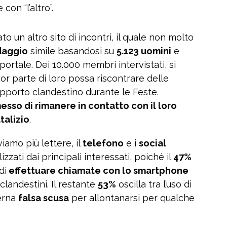
con “l’altro”.
o un altro sito di incontri, il quale non molto
daggio
simile basandosi su
5.123 uomini
e
 portale. Dei 10.000 membri intervistati, si
r parte di loro possa riscontrare delle
rapporto clandestino durante le Feste.
esso di rimanere in contatto con il loro
talizio
.
iamo più lettere, il
telefono
e i
social
lizzati dai principali interessati, poiché il
47%
di
effettuare chiamate con lo smartphone
clandestini. Il restante
53%
oscilla tra l’uso di
terna
falsa scusa
per allontanarsi per qualche