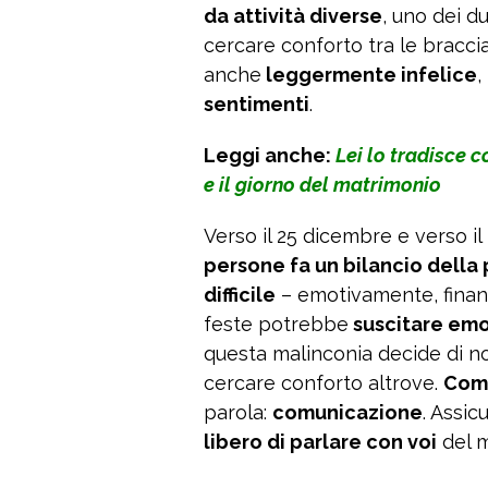
da attività diverse
, uno dei d
cercare conforto tra le braccia
anche
leggermente infelice
,
sentimenti
.
Leggi anche:
Lei lo tradisce 
e il giorno del matrimonio
Verso il 25 dicembre e verso i
persone fa un bilancio della 
difficile
– emotivamente, finanz
feste potrebbe
suscitare emo
questa malinconia decide di no
cercare conforto altrove.
Come
parola:
comunicazione
. Assic
libero di parlare con voi
del m