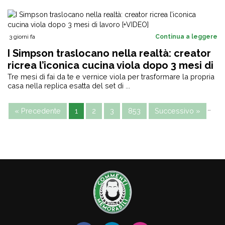
3 giorni fa
Continua a leggere
I Simpson traslocano nella realtà: creator
ricrea l’iconica cucina viola dopo 3 mesi di
lavoro [+VIDEO]
Tre mesi di fai da te e vernice viola per trasformare la propria
casa nella replica esatta del set di ...
…
« Precedente
1
2
3
853
Successivo »