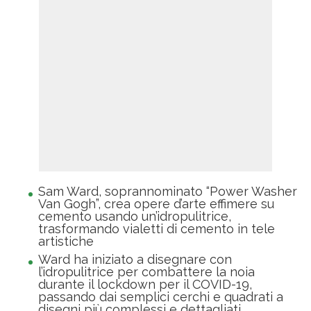
Sam Ward, soprannominato “Power Washer
Van Gogh”, crea opere d’arte effimere su
cemento usando un’idropulitrice,
trasformando vialetti di cemento in tele
artistiche
Ward ha iniziato a disegnare con
l’idropulitrice per combattere la noia
durante il lockdown per il COVID-19,
passando dai semplici cerchi e quadrati a
disegni più complessi e dettagliati