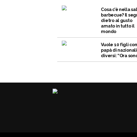
Cosa c’è nella sa
barbecue? Il seg
dietro al gusto
amato in tutto il
mondo
Vuole 10 figli co
papà di nazional
diversi: “Ora sono