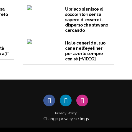
lsa
Ubriaco si unisce ai
reto
soccorritori senza
sapere di essere il
disperso che stavano
cercando
n
Ha le ceneri del suo
ità
cane nell’eyeliner
 a 7”
per averlo sempre
con sé [+VIDEO]
Privacy Policy
Change privacy settings