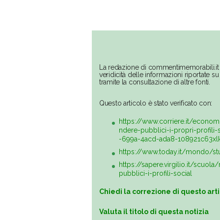
La redazione di commentimemorabili.it 
veridicità delle informazioni riportate 
tramite la consultazione di altre fonti.
Questo articolo è stato verificato con:
https://www.corriere.it/econom
ndere-pubblici-i-propri-profili
-699a-4acd-ada8-108921c63xlk
https://www.today.it/mondo/st
https://sapere.virgilio.it/scuo
pubblici-i-profili-social
Chiedi la correzione di questo art
Valuta il titolo di questa notizia