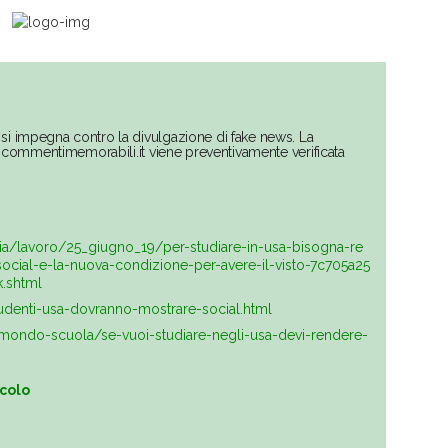
si impegna contro la divulgazione di fake news. La
su commentimemorabili.it viene preventivamente verificata
ia/lavoro/25_giugno_19/per-studiare-in-usa-bisogna-re
-social-e-la-nuova-condizione-per-avere-il-visto-7c705a25
.shtml
udenti-usa-dovranno-mostrare-social.html
la/mondo-scuola/se-vuoi-studiare-negli-usa-devi-rendere-
icolo