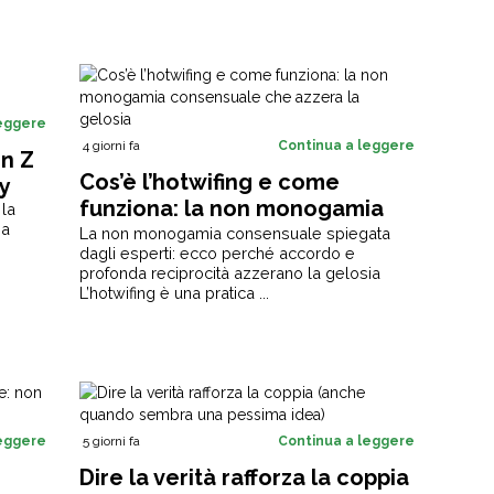
leggere
4 giorni fa
Continua a leggere
en Z
Cos’è l’hotwifing e come
y
funziona: la non monogamia
 la
za
consensuale che azzera la
La non monogamia consensuale spiegata
dagli esperti: ecco perché accordo e
gelosia
profonda reciprocità azzerano la gelosia
L’hotwifing è una pratica ...
leggere
5 giorni fa
Continua a leggere
Dire la verità rafforza la coppia