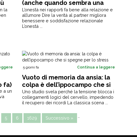
iù
(anche quando sembra una
pessima idea)
n la
L’onestà nei rapporti fa bene alla relazione e
een
all’umore Dire la verità al partner migliora
benessere e soddisfazione relazionale
L’onestà ...
leggere
5 giorni fa
Continua a leggere
Vuoto di memoria da ansia: la
o fa)
colpa è dell’ippocampo che si
e a un
spegne per lo stress
Uno studio svela perché la tensione blocca i
ava
collegamenti logici del cervello, impedendo
il recupero dei ricordi La classica scena ...
…
5
6
1629
Successivo »