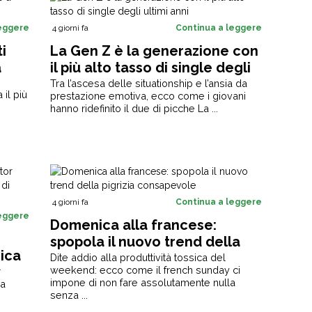
leggere
4 giorni fa
Continua a leggere
ti
La Gen Z è la generazione con
a
il più alto tasso di single degli
ultimi anni
Tra l’ascesa delle situationship e l’ansia da
 il più
prestazione emotiva, ecco come i giovani
hanno ridefinito il due di picche La ...
4 giorni fa
Continua a leggere
leggere
Domenica alla francese:
spopola il nuovo trend della
nica
pigrizia consapevole
Dite addio alla produttività tossica del
i
weekend: ecco come il french sunday ci
r
impone di non fare assolutamente nulla
ca
senza ...