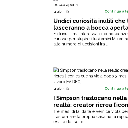
4 giorni fa
Continua a 
Undici curiosità inutili che 
lasceranno a bocca apert
Fatti inutili ma interessanti: conoscenze
curiose per stupire i tuoi amici Mulan ha
alto numero di uccisioni tra ...
4 giorni fa
Continua a 
I Simpson traslocano nella
realtà: creator ricrea l’ico
cucina viola dopo 3 mesi d
Tre mesi di fai da te e vernice viola pe
trasformare la propria casa nella repli
lavoro [+VIDEO]
esatta del set di ...