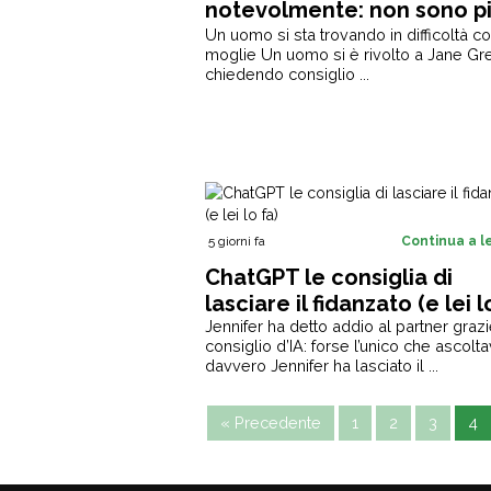
notevolmente: non sono p
attratto da lei”
Un uomo si sta trovando in difficoltà co
moglie Un uomo si è rivolto a Jane Gr
chiedendo consiglio ...
5 giorni fa
Continua a 
ChatGPT le consiglia di
lasciare il fidanzato (e lei l
Jennifer ha detto addio al partner grazi
consiglio d’IA: forse l’unico che ascolt
davvero Jennifer ha lasciato il ...
« Precedente
1
2
3
4