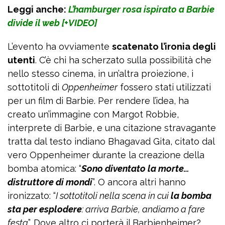
Leggi anche:
L’hamburger rosa ispirato a Barbie
divide il web [+VIDEO]
L’evento ha ovviamente
scatenato l’ironia degli
utenti
. C’è chi ha scherzato sulla possibilità che
nello stesso cinema, in un’altra proiezione, i
sottotitoli di
Oppenheimer
fossero stati utilizzati
per un film di Barbie. Per rendere l’idea, ha
creato un’immagine con Margot Robbie,
interprete di Barbie, e una citazione stravagante
tratta dal testo indiano Bhagavad Gita, citato dal
vero Oppenheimer durante la creazione della
bomba atomica: “
Sono diventato la morte…
distruttore di mondi
”. O ancora altri hanno
ironizzato: “
I sottotitoli nella scena in cui
la bomba
sta per esplodere
: arriva Barbie, andiamo a fare
festa
”. Dove altro ci porterà il Barbienheimer?