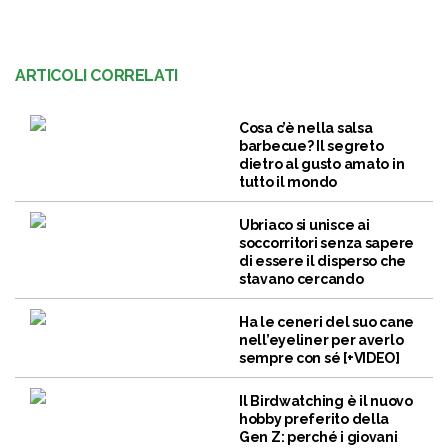
ARTICOLI CORRELATI
Cosa c’è nella salsa
barbecue? Il segreto
dietro al gusto amato in
tutto il mondo
Ubriaco si unisce ai
soccorritori senza sapere
di essere il disperso che
stavano cercando
Ha le ceneri del suo cane
nell’eyeliner per averlo
sempre con sé [+VIDEO]
Il Birdwatching è il nuovo
hobby preferito della
Gen Z: perché i giovani