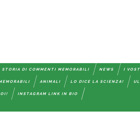
 STORIA DI COMMENTI MEMORABILI
NEWS
I VOS
MEMORABILI
ANIMALI
LO DICE LA SCIENZA!
UL
OI!
INSTAGRAM LINK IN BIO