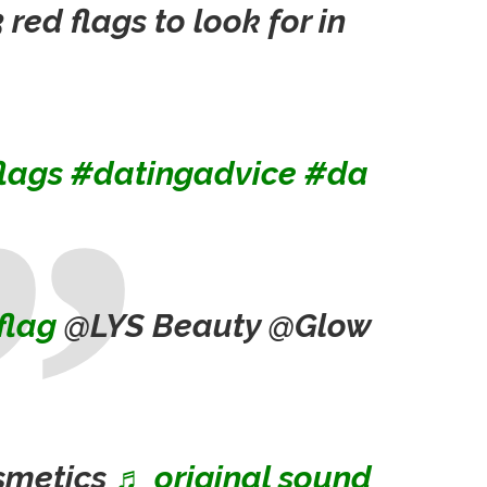
 red flags to look for in
lags
#datingadvice
#da
flag
@LYS Beauty @Glow
smetics
♬ original sound