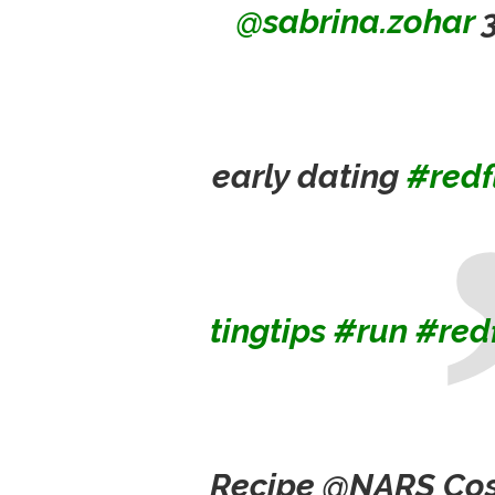
@sabrina.zohar
3
early dating
#redf
tingtips
#run
#red
Recipe @NARS Co