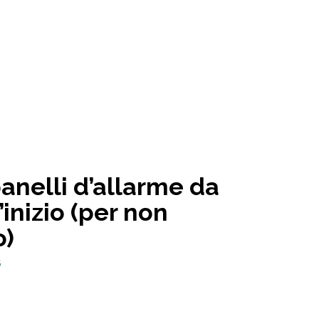
anelli d’allarme da
’inizio (per non
o)
6