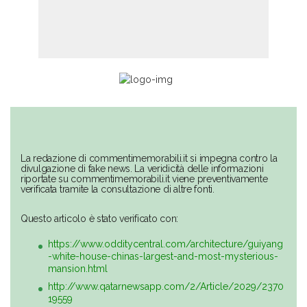
La redazione di commentimemorabili.it si impegna contro la
divulgazione di fake news. La veridicità delle informazioni
riportate su commentimemorabili.it viene preventivamente
verificata tramite la consultazione di altre fonti.
Questo articolo è stato verificato con:
https://www.odditycentral.com/architecture/guiyang
-white-house-chinas-largest-and-most-mysterious-
mansion.html
http://www.qatarnewsapp.com/2/Article/2029/2370
19559