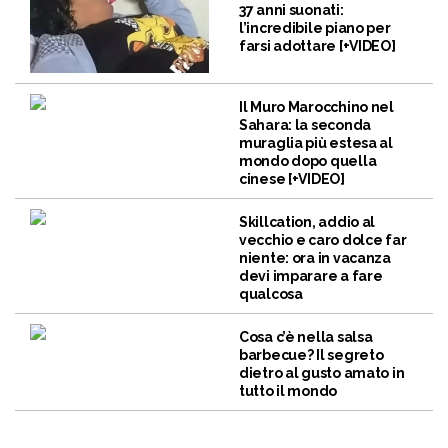
37 anni suonati:
l’incredibile piano per
farsi adottare [+VIDEO]
Il Muro Marocchino nel
Sahara: la seconda
muraglia più estesa al
mondo dopo quella
cinese [+VIDEO]
Skillcation, addio al
vecchio e caro dolce far
niente: ora in vacanza
devi imparare a fare
qualcosa
Cosa c’è nella salsa
barbecue? Il segreto
dietro al gusto amato in
tutto il mondo