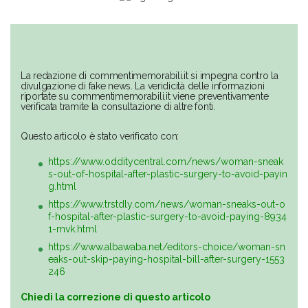
La redazione di commentimemorabili.it si impegna contro la
divulgazione di fake news. La veridicità delle informazioni
riportate su commentimemorabili.it viene preventivamente
verificata tramite la consultazione di altre fonti.
Questo articolo è stato verificato con:
https://www.odditycentral.com/news/woman-sneak
s-out-of-hospital-after-plastic-surgery-to-avoid-payin
g.html
https://www.trstdly.com/news/woman-sneaks-out-o
f-hospital-after-plastic-surgery-to-avoid-paying-8934
1-mvk.html
https://www.albawaba.net/editors-choice/woman-sn
eaks-out-skip-paying-hospital-bill-after-surgery-1553
246
Chiedi la correzione di questo articolo