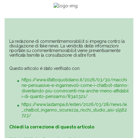
La redazione di commentimemorabili.it si impegna contro la
divulgazione di fake news. La veridicità delle informazioni
riportate su commentimemorabili.it viene preventivamente
verificata tramite la consultazione di altre fonti.
Questo articolo è stato verificato con:
https://www.ilfattoquotidiano.it/2026/03/30/macchi
ne-persuasive-e-ingannevoli-come-i-chatbot-stanno-
diventando-piu-convincenti-ma-anche-meno-affidabil
i-di-quanto-pensiamo/8340321/
https://www.lastampa.it/esteri/2026/03/28/news/ai
_chatbot_inganno_sicurezza_rischi_studio_aisi-15562
723/
Chiedi la correzione di questo articolo