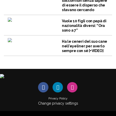
soccorritori senza sapere
di essere il disperso che
stavano cercando
Vuole 10 figli con papà di
nazionalità diversi: “Ora
sono a 7”
Ha le ceneri del suo cane
nell’eyeliner per averlo
sempre con sé [+VIDEO]
Privacy Policy
Change privacy settings