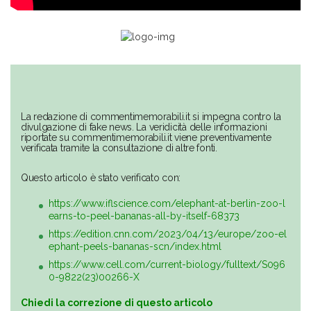
La redazione di commentimemorabili.it si impegna contro la
divulgazione di fake news. La veridicità delle informazioni
riportate su commentimemorabili.it viene preventivamente
verificata tramite la consultazione di altre fonti.
Questo articolo è stato verificato con:
https://www.iflscience.com/elephant-at-berlin-zoo-l
earns-to-peel-bananas-all-by-itself-68373
https://edition.cnn.com/2023/04/13/europe/zoo-el
ephant-peels-bananas-scn/index.html
https://www.cell.com/current-biology/fulltext/S096
0-9822(23)00266-X
Chiedi la correzione di questo articolo