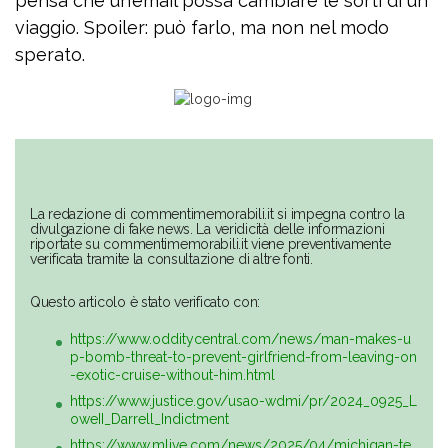
pensa che un’email possa cambiare le sorti di un
viaggio. Spoiler: può farlo, ma non nel modo
sperato.
La redazione di commentimemorabili.it si impegna contro la
divulgazione di fake news. La veridicità delle informazioni
riportate su commentimemorabili.it viene preventivamente
verificata tramite la consultazione di altre fonti.
Questo articolo è stato verificato con:
https://www.odditycentral.com/news/man-makes-u
p-bomb-threat-to-prevent-girlfriend-from-leaving-on
-exotic-cruise-without-him.html
https://www.justice.gov/usao-wdmi/pr/2024_0925_L
oweII_Darrell_Indictment
https://www.mlive.com/news/2025/04/michigan-te