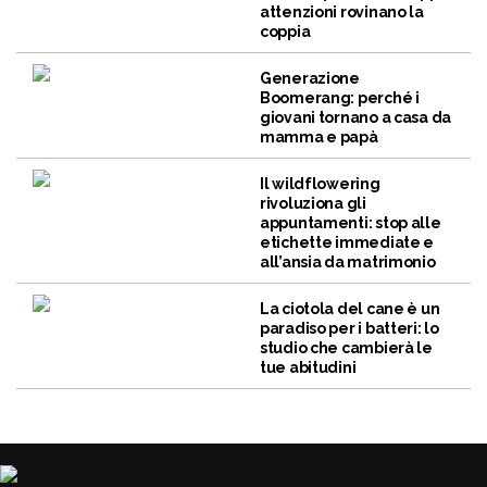
attenzioni rovinano la
coppia
Generazione
Boomerang: perché i
giovani tornano a casa da
mamma e papà
Il wildflowering
rivoluziona gli
appuntamenti: stop alle
etichette immediate e
all’ansia da matrimonio
La ciotola del cane è un
paradiso per i batteri: lo
studio che cambierà le
tue abitudini