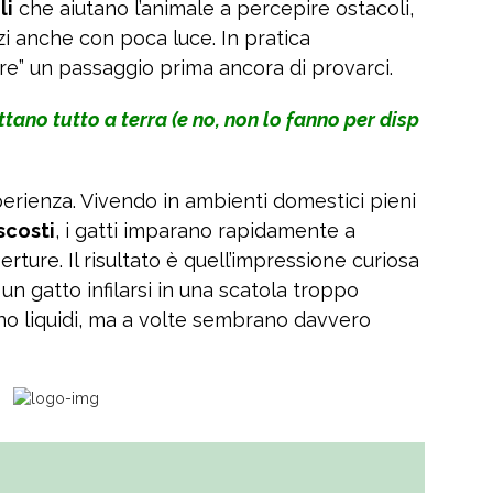
li
che aiutano l’animale a percepire ostacoli,
i anche con poca luce. In pratica
re” un passaggio prima ancora di provarci.
ttano tutto a terra (e no, non lo fanno per disp
perienza. Vivendo in ambienti domestici pieni
scosti
, i gatti imparano rapidamente a
rture. Il risultato è quell’impressione curiosa
n gatto infilarsi in una scatola troppo
o liquidi, ma a volte sembrano davvero