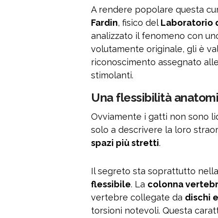
A rendere popolare questa cur
Fardin
, fisico del
Laboratorio d
analizzato il fenomeno con uno 
volutamente originale, gli è val
riconoscimento assegnato alle 
stimolanti.
Una flessibilità anato
Ovviamente i gatti non sono liq
solo a descrivere la loro strao
spazi più stretti
.
Il segreto sta soprattutto nell
flessibile
. La
colonna verteb
vertebre collegate da
dischi e
torsioni notevoli. Questa caratt