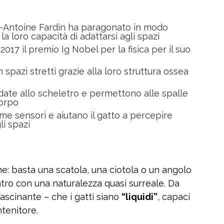
rc-Antoine Fardin ha paragonato in modo
r la loro capacità di adattarsi agli spazi
2017 il premio Ig Nobel per la fisica per il suo
 in spazi stretti grazie alla loro struttura ossea
date allo scheletro e permettono alle spalle
corpo
me sensori e aiutano il gatto a percepire
li spazi
ne: basta una scatola, una ciotola o un angolo
dentro con una naturalezza quasi surreale. Da
fascinante – che i gatti siano
“liquidi”
, capaci
ntenitore.