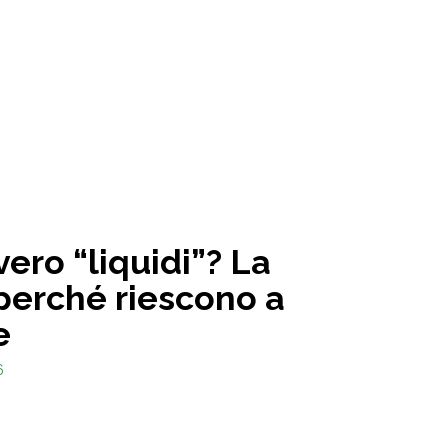
vero “liquidi”? La
perché riescono a
e
6