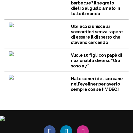
barbecue? Il segreto
dietro al gusto amato in
tutto il mondo
Ubriaco si unisce ai
soccorritori senza sapere
di essere il disperso che
stavano cercando
Vuole 10 figli con papà di
nazionalità diversi: “Ora
sono a 7”
Ha le ceneri del suo cane
nell’eyeliner per averlo
sempre con sé [+VIDEO]