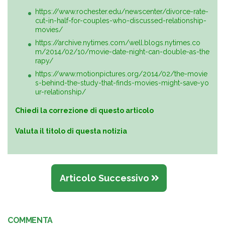
https://www.rochester.edu/newscenter/divorce-rate-
cut-in-half-for-couples-who-discussed-relationship-
movies/
https://archive.nytimes.com/well.blogs.nytimes.co
m/2014/02/10/movie-date-night-can-double-as-the
rapy/
https://www.motionpictures.org/2014/02/the-movie
s-behind-the-study-that-finds-movies-might-save-yo
ur-relationship/
Chiedi la correzione di questo articolo
Valuta il titolo di questa notizia
Articolo Successivo
COMMENTA