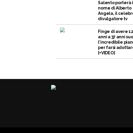
Salento porterà i
nome di Alberto
Angela, il celebr
divulgatore tv
Finge di avere 1
anni a 37 anni suo
l’incredibile pia
per farsi adottar
[+VIDEO]