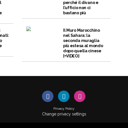
l
perché il divano e
l’ufficio non ci
e
bastano più
2
Il Muro Marocchino
nati:
nel Sahara: la
no
seconda muraglia
e
più estesa al mondo
dopo quella cinese
[+VIDEO]
Privacy Policy
Change privacy settings