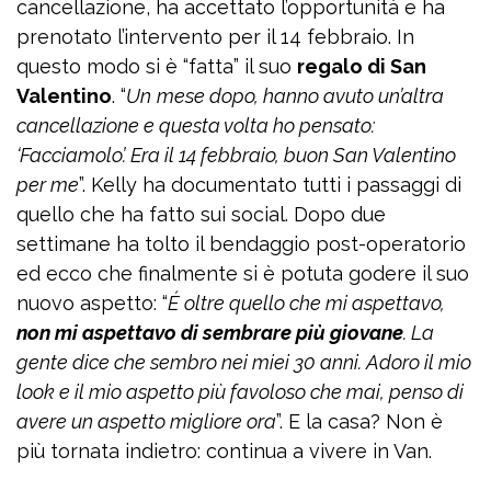
cancellazione, ha accettato l’opportunità e ha
prenotato l’intervento per il 14 febbraio. In
questo modo si è “fatta” il suo
regalo di San
Valentino
. “
Un
mese dopo, hanno avuto un’altra
cancellazione e questa volta ho pensato:
‘Facciamolo’. Era il 14 febbraio, buon San Valentino
per me
”. Kelly ha documentato tutti i passaggi di
quello che ha fatto sui social. Dopo due
settimane ha tolto il bendaggio post-operatorio
ed ecco che finalmente si è potuta godere il suo
nuovo aspetto: “
É
oltre quello che mi aspettavo,
non mi aspettavo di sembrare più giovane
. La
gente dice che sembro nei miei 30 anni. Adoro il mio
look e il mio aspetto più favoloso che mai, penso di
avere un aspetto migliore ora
”. E la casa? Non è
più tornata indietro: continua a vivere in Van.