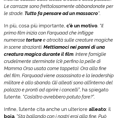
Le carrozze sono frettolosamente abbandonate per
le strade.
Tutto fa pensare ad un massacro
“
.
In più, cosa più importante,
c’è un motivo
.
“Il
primo film inizia con Farquaad che infligge
numerose
torture
e atrocità sulle creature magiche
in scene strazianti.
Mettiamoci nei panni di una
creatura magica durante il film
. Intere famiglie
crudelmente sterminate (c’è perfino la pelle di
Mamma Orso usata come tappeto). Ora alla fine
del film, Farquaad viene assassinato e la leadership
militare è allo sbando. Gli alleati sono all’interno del
palazzo e pronti ad aprire i cancelli”
, ha spiegato
l’utente.
“Cos’altro avrebbero potuto fare?”
.
Infine, l’utente cita anche un ulteriore
alleato
: il
boia
.
“Sta ballando con i nostri eroi alla fine. Può