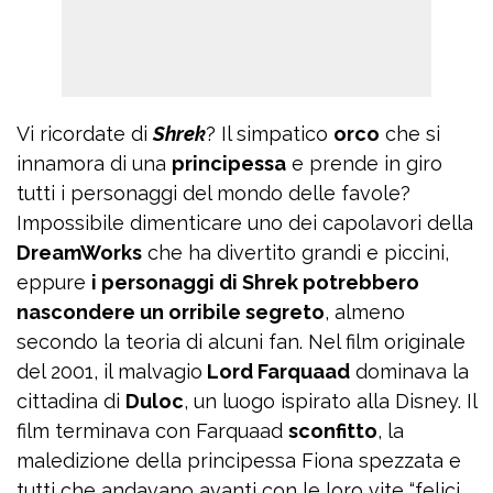
Vi ricordate di
Shrek
? Il simpatico
orco
che si
innamora di una
principessa
e prende in giro
tutti i personaggi del mondo delle favole?
Impossibile dimenticare uno dei capolavori della
DreamWorks
che ha divertito grandi e piccini,
eppure
i personaggi di Shrek potrebbero
nascondere un orribile segreto
, almeno
secondo la teoria di alcuni fan. Nel film originale
del 2001, il malvagio
Lord Farquaad
dominava la
cittadina di
Duloc
, un luogo ispirato alla Disney. Il
film terminava con Farquaad
sconfitto
, la
maledizione della principessa Fiona spezzata e
tutti che andavano avanti con le loro vite “felici