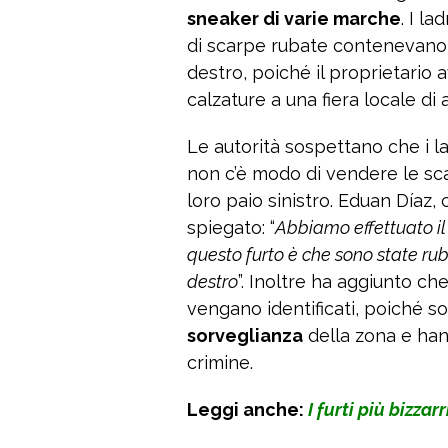
sneaker di varie marche
. I l
di scarpe rubate contenevano 
destro, poiché il proprietario
calzature a una fiera locale di a
Le autorità sospettano che i l
non c’è modo di vendere le sca
loro paio sinistro. Eduan Díaz, 
spiegato: “
Abbiamo effettuato il 
questo furto è che sono state ru
destro
”. Inoltre ha aggiunto ch
vengano identificati, poiché s
sorveglianza
della zona e han
crimine.
Leggi anche:
I furti più bizzar