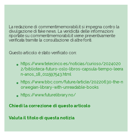
La redazione di commentimemorabili.it si impegna contro la
divulgazione di fake news. La veridicità delle informazioni
riportate su commentimemorabili.it viene preventivamente
verificata tramite la consultazione di altre fonti.
Questo articolo è stato verificato con:
https://www.telecinco.es/noticias/curioso/2024020
2/biblioteca-futuro-oslo-libros-capsula-tiempo-leera
n-anos_18_011597543.html
https://www.bbc.com/future/article/20220630-the-n
orwegian-library-with-unreadable-books
https://www.futurelibrary.no/
Chiedi la correzione di questo articolo
Valuta il titolo di questa notizia