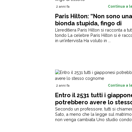
2 anni fa
Continua a 
Paris Hilton: “Non sono un
bionda stupida, fingo di
esserlo”
L’ereditiera Paris Hilton si racconta a tut
tondo La celebre Paris Hilton si è racc
in un’intervista Ha voluto in ...
2 anni fa
Continua a 
Entro il 2531 tutti i giappon
potrebbero avere lo stess
cognome
Secondo un professore, tutti si chiam
Sato, a meno che la legge sul matrimo
non venga cambiata Uno studio condott