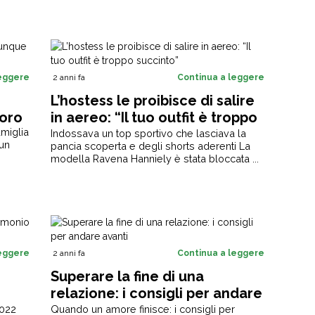
leggere
2 anni fa
Continua a leggere
L’hostess le proibisce di salire
voro
in aereo: “Il tuo outfit è troppo
amiglia
succinto”
Indossava un top sportivo che lasciava la
 un
pancia scoperta e degli shorts aderenti La
modella Ravena Hanniely è stata bloccata ...
leggere
2 anni fa
Continua a leggere
Superare la fine di una
relazione: i consigli per andare
avanti
2022
Quando un amore finisce: i consigli per