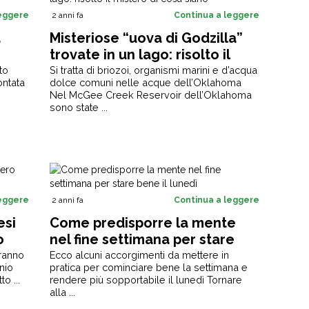
leggere
2 anni fa
Continua a leggere
a
Misteriose “uova di Godzilla”
trovate in un lago: risolto il
mistero di cosa siano
to
Si tratta di briozoi, organismi marini e d’acqua
ontata
dolce comuni nelle acque dell’Oklahoma
Nel McGee Creek Reservoir dell’Oklahoma
sono state ...
leggere
2 anni fa
Continua a leggere
esi
Come predisporre la mente
o
nel fine settimana per stare
bene il lunedì
eranno
Ecco alcuni accorgimenti da mettere in
nio
pratica per cominciare bene la settimana e
o ...
rendere più sopportabile il lunedì Tornare
alla ...