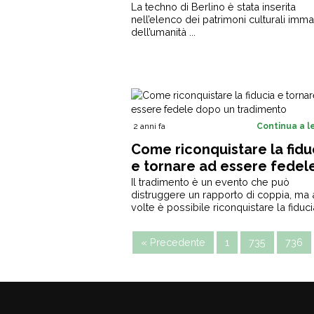
La techno di Berlino è stata inserita
dell’umanità
nell’elenco dei patrimoni culturali immat
dell’umanità ...
2 anni fa
Continua a 
Come riconquistare la fidu
e tornare ad essere fedel
dopo un tradimento
Il tradimento è un evento che può
distruggere un rapporto di coppia, ma 
volte è possibile riconquistare la fiducia
« Precedente
1
735
736