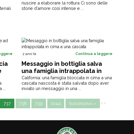
riuscire a elaborare la rottura Ci sono delle
eriali
storie d’amore così intense e ...
leggere
2 anni fa
Continua a leggere
cia
Messaggio in bottiglia salva
e
una famiglia intrappolata in
cima a una cascata
California: una famiglia bloccata in cima a una
a
cascata nascosta è stata salvata dopo aver
 ...
inviato un messaggio in una ...
…
…
737
738
739
1044
Successivo »