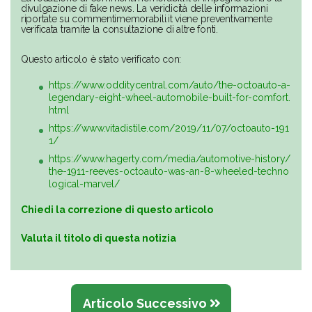
divulgazione di fake news. La veridicità delle informazioni
riportate su commentimemorabili.it viene preventivamente
verificata tramite la consultazione di altre fonti.
Questo articolo è stato verificato con:
https://www.odditycentral.com/auto/the-octoauto-a-
legendary-eight-wheel-automobile-built-for-comfort.
html
https://www.vitadistile.com/2019/11/07/octoauto-191
1/
https://www.hagerty.com/media/automotive-history/
the-1911-reeves-octoauto-was-an-8-wheeled-techno
logical-marvel/
Chiedi la correzione di questo articolo
Valuta il titolo di questa notizia
Articolo Successivo