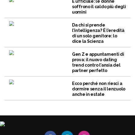
È ufficiale: le donne
soffrono il caldo più degli
uomini
Da chi si prende
l’intelligenza? È l’eredità
di un solo genitore: lo
dice la Scienza
Gen Z e appuntamenti di
prova: il nuovo dating
trend contro l’ansia del
partner perfetto
Ecco perché non riesci a
dormire senza il lenzuolo
anche in estate