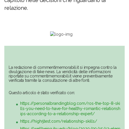
capitolo nelle decisioni che riguardano la
relazione.
La redazione di commentimemorabili.it si impegna contro la
divulgazione di fake news. La veridicità delle informazioni
riportate su commentimemorabili.it viene preventivamente
verificata tramite la consultazione di altre fonti.
Questo articolo è stato verificato con:
https://personalbrandingblog.com/ros-the-top-8-ski
lls-you-need-to-have-for-healthy-romantic-relationsh
ips-according-to-a-relationship-expert/
https://high5test.com/relationship-skills/
https://wellbeing.jhu.edu/blog/2020/09/15/12-elem