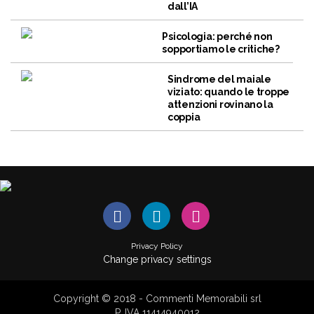
dall’IA
Psicologia: perché non
sopportiamo le critiche?
Sindrome del maiale
viziato: quando le troppe
attenzioni rovinano la
coppia
Privacy Policy
Change privacy settings
Copyright © 2018 - Commenti Memorabili srl
P. IVA 11414940012