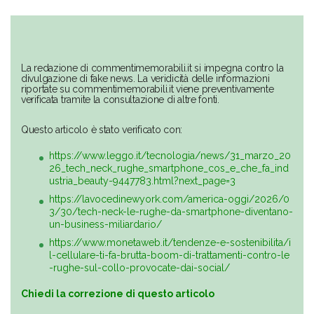
La redazione di commentimemorabili.it si impegna contro la
divulgazione di fake news. La veridicità delle informazioni
riportate su commentimemorabili.it viene preventivamente
verificata tramite la consultazione di altre fonti.
Questo articolo è stato verificato con:
https://www.leggo.it/tecnologia/news/31_marzo_20
26_tech_neck_rughe_smartphone_cos_e_che_fa_ind
ustria_beauty-9447783.html?next_page=3
https://lavocedinewyork.com/america-oggi/2026/0
3/30/tech-neck-le-rughe-da-smartphone-diventano-
un-business-miliardario/
https://www.monetaweb.it/tendenze-e-sostenibilita/i
l-cellulare-ti-fa-brutta-boom-di-trattamenti-contro-le
-rughe-sul-collo-provocate-dai-social/
Chiedi la correzione di questo articolo