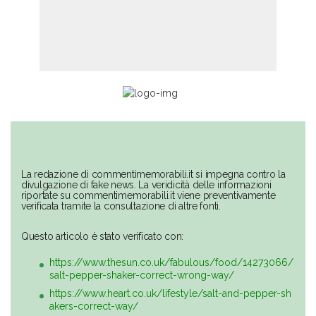
La redazione di commentimemorabili.it si impegna contro la
divulgazione di fake news. La veridicità delle informazioni
riportate su commentimemorabili.it viene preventivamente
verificata tramite la consultazione di altre fonti.
Questo articolo è stato verificato con:
https://www.thesun.co.uk/fabulous/food/14273066/
salt-pepper-shaker-correct-wrong-way/
https://www.heart.co.uk/lifestyle/salt-and-pepper-sh
akers-correct-way/