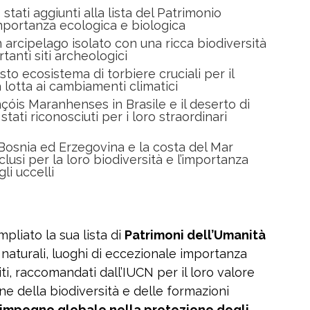
 stati aggiunti alla lista del Patrimonio
importanza ecologica e biologica
 arcipelago isolato con una ricca biodiversità
tanti siti archeologici
o ecosistema di torbiere cruciali per il
 lotta ai cambiamenti climatici
çóis Maranhenses in Brasile e il deserto di
tati riconosciuti per i loro straordinari
 Bosnia ed Erzegovina e la costa del Mar
nclusi per la loro biodiversità e l’importanza
li uccelli
iato la sua lista di
Patrimoni dell’Umanità
ti naturali, luoghi di eccezionale importanza
iti, raccomandati dall’IUCN per il loro valore
ne della biodiversità e delle formazioni
l’impegno globale nella protezione degli