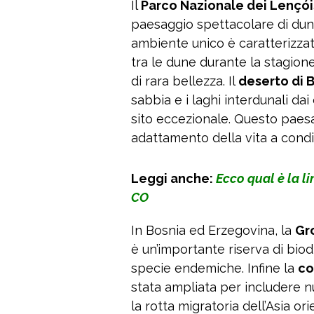
Il
Parco Nazionale dei Lençó
paesaggio spettacolare di dun
ambiente unico è caratterizzat
tra le dune durante la stagion
di rara bellezza. Il
deserto di B
sabbia e i laghi interdunali da
sito eccezionale. Questo paesa
adattamento della vita a condi
Leggi anche:
Ecco qual è la l
CO
In Bosnia ed Erzegovina, la
Gro
è un’importante riserva di bio
specie endemiche. Infine la
co
stata ampliata per includere nuo
la rotta migratoria dell’Asia ori