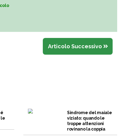
icolo
Articolo Successivo
hé
Sindrome del maiale
 le
viziato: quando le
troppe attenzioni
rovinano la coppia