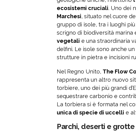
ecosistemi cruciali
. Uno dei 
Marchesi
, situato nel cuore d
gruppo di isole, tra i luoghi pi
scrigno di biodiversità marina 
vegetali
e una straordinaria va
delfini. Le isole sono anche u
strutture in pietra e incisioni r
Nel Regno Unito,
The Flow Co
rappresenta un altro nuovo s
torbiere, uno dei più grandi d’
sequestrare carbonio e contribu
La torbiera si è formata nel c
unica di specie di uccelli
e al
Parchi, deserti e grotte