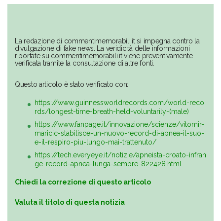
La redazione di commentimemorabili.it si impegna contro la
divulgazione di fake news. La veridicità delle informazioni
riportate su commentimemorabili.it viene preventivamente
verificata tramite la consultazione di altre fonti.
Questo articolo è stato verificato con:
https://www.guinnessworldrecords.com/world-reco
rds/longest-time-breath-held-voluntarily-(male)
https://www.fanpage.it/innovazione/scienze/vitomir-
maricic-stabilisce-un-nuovo-record-di-apnea-il-suo-
e-il-respiro-piu-lungo-mai-trattenuto/
https://tech.everyeye.it/notizie/apneista-croato-infran
ge-record-apnea-lunga-sempre-822428.html
Chiedi la correzione di questo articolo
Valuta il titolo di questa notizia