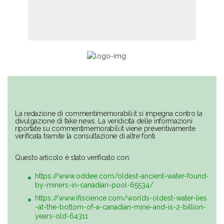
La redazione di commentimemorabili.it si impegna contro la
divulgazione di fake news. La veridicità delle informazioni
riportate su commentimemorabili.it viene preventivamente
verificata tramite la consultazione di altre fonti.
Questo articolo è stato verificato con:
https://www.oddee.com/oldest-ancient-water-found-
by-miners-in-canadian-pool-65534/
https://www.iflscience.com/worlds-oldest-water-lies
-at-the-bottom-of-a-canadian-mine-and-is-2-billion-
years-old-64311