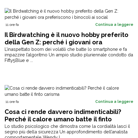
11 ore fa
Continua a leggere
Il Birdwatching è il nuovo hobby preferito
della Gen Z: perché i giovani ora
preferiscono i binocoli ai social
L’inaspettato boom dei volatili che batte lo smartphone e fa
impazzire l’algoritmo Un ampio studio pluriennale condotto da
Fifty5Blue e ...
11 ore fa
Continua a leggere
Cosa ci rende davvero indimenticabili?
Perché il calore umano batte il finto
carisma
Lo studio psicologico che dimostra come la cordialità lasci il
segno più della sicurezza Un approfondimento dell’analista
comportamentale Wendy L. ...