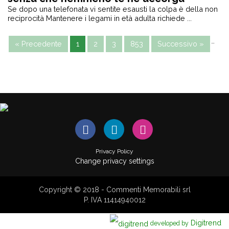
Se dopo una telefonata vi sentite esausti la colpa è della non
reciprocità Mantenere i legami in età adulta richiede ...
…
« Precedente
1
2
3
853
Successivo »
Privacy Policy
Change privacy settings
Copyright © 2018 - Commenti Memorabili srl
P. IVA 11414940012
Digitrend
developed by