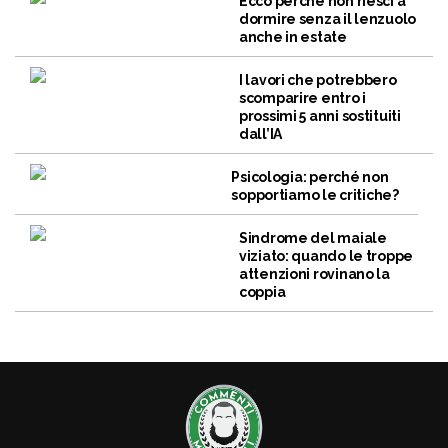
Ecco perché non riesci a
dormire senza il lenzuolo
anche in estate
I lavori che potrebbero
scomparire entro i
prossimi 5 anni sostituiti
dall’IA
Psicologia: perché non
sopportiamo le critiche?
Sindrome del maiale
viziato: quando le troppe
attenzioni rovinano la
coppia