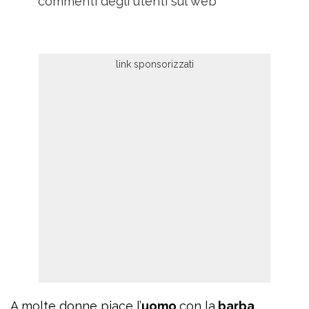
commenti degli utenti sul web
A molte donne piace l’
uomo
con la
barba
.