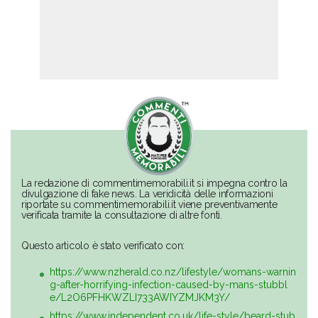
La redazione di commentimemorabili.it si impegna contro la
divulgazione di fake news. La veridicità delle informazioni
riportate su commentimemorabili.it viene preventivamente
verificata tramite la consultazione di altre fonti.
Questo articolo è stato verificato con:
https://www.nzherald.co.nz/lifestyle/womans-warnin
g-after-horrifying-infection-caused-by-mans-stubbl
e/L2O6PFHKWZLI733AWIYZMJKM3Y/
https://www.independent.co.uk/life-style/beard-stub