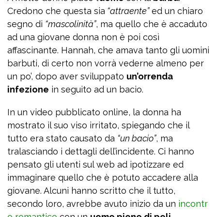
Credono che questa sia
“attraente”
ed un chiaro
segno di
“mascolinità”
, ma quello che è accaduto
ad una giovane donna non è poi così
affascinante. Hannah, che amava tanto gli uomini
barbuti, di certo non vorrà vederne almeno per
un po’, dopo aver sviluppato
un’orrenda
infezione
in seguito ad un bacio.
In un video pubblicato online, la donna ha
mostrato il suo viso irritato, spiegando che il
tutto era stato causato da
“un bacio”
, ma
tralasciando i dettagli dell’incidente. Ci hanno
pensato gli utenti sul web ad ipotizzare ed
immaginare quello che è potuto accadere alla
giovane. Alcuni hanno scritto che il tutto,
secondo loro, avrebbe avuto inizio da un
incontr
o romantico
con un
uomo pieno di peli
.