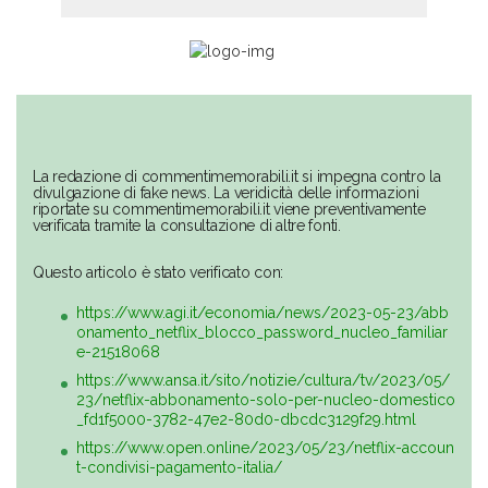
La redazione di commentimemorabili.it si impegna contro la
divulgazione di fake news. La veridicità delle informazioni
riportate su commentimemorabili.it viene preventivamente
verificata tramite la consultazione di altre fonti.
Questo articolo è stato verificato con:
https://www.agi.it/economia/news/2023-05-23/abb
onamento_netflix_blocco_password_nucleo_familiar
e-21518068
https://www.ansa.it/sito/notizie/cultura/tv/2023/05/
23/netflix-abbonamento-solo-per-nucleo-domestico
_fd1f5000-3782-47e2-80d0-dbcdc3129f29.html
https://www.open.online/2023/05/23/netflix-accoun
t-condivisi-pagamento-italia/