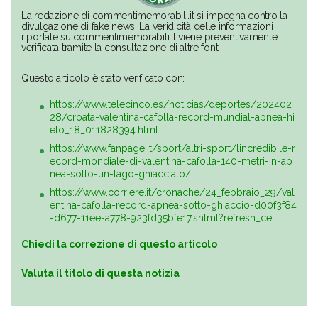
La redazione di commentimemorabili.it si impegna contro la
divulgazione di fake news. La veridicità delle informazioni
riportate su commentimemorabili.it viene preventivamente
verificata tramite la consultazione di altre fonti.
Questo articolo è stato verificato con:
https://www.telecinco.es/noticias/deportes/202402
28/croata-valentina-cafolla-record-mundial-apnea-hi
elo_18_011828394.html
https://www.fanpage.it/sport/altri-sport/lincredibile-r
ecord-mondiale-di-valentina-cafolla-140-metri-in-ap
nea-sotto-un-lago-ghiacciato/
https://www.corriere.it/cronache/24_febbraio_29/val
entina-cafolla-record-apnea-sotto-ghiaccio-d00f3f84
-d677-11ee-a778-923fd35bfe17.shtml?refresh_ce
Chiedi la correzione di questo articolo
Valuta il titolo di questa notizia