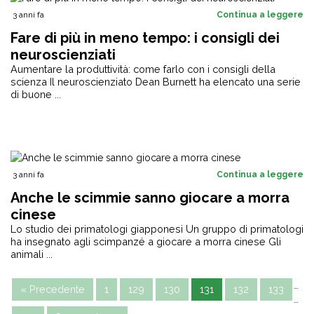
3 anni fa
Continua a leggere
Fare di più in meno tempo: i consigli dei
neuroscienziati
Aumentare la produttività: come farlo con i consigli della
scienza Il neuroscienziato Dean Burnett ha elencato una serie
di buone ...
3 anni fa
Continua a leggere
Anche le scimmie sanno giocare a morra
cinese
Lo studio dei primatologi giapponesi Un gruppo di primatologi
ha insegnato agli scimpanzé a giocare a morra cinese Gli
animali ...
…
« Precedente
1
129
130
131
132
133
…