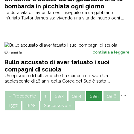
bombarda in picchiata ogni giorno
La dura vita di Taylor James, inseguito da un gabbiano
infuriato Taylor James sta vivendo una vita da incubo ogni ...
3 anni fa
Continua a leggere
Bullo accusato di aver tatuato i suoi
compagni di scuola
Un episodio di bullismo che ha scioccato il web Un
adolescente di 16 anni della Corea del Sud è stato ...
…
…
« Precedente
1
1553
1554
1555
1556
1557
1628
Successivo »